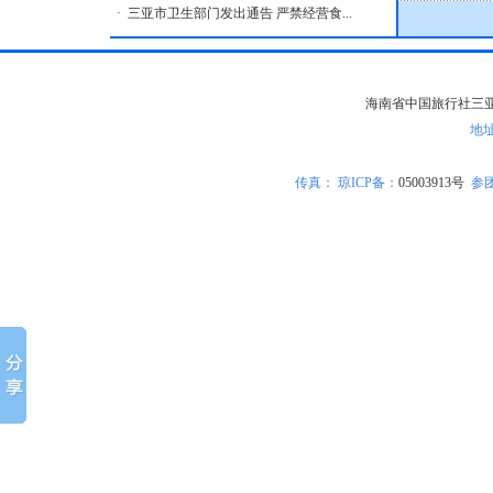
·
三亚市卫生部门发出通告 严禁经营食...
海南省中国旅行社三亚分社版
地
传真：
琼ICP备
：
05003913号
参团