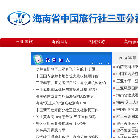
三亚国旅
海南酒店
跟团旅游
高端会
旅 游 咨 讯 
哈萨克斯坦至
·
哈萨克斯坦至三亚直飞今首航 打开通...
中国国内旅
·
中国国内旅游市场首现大规模机票降价
三亚华宇、
·
三亚华宇、亚龙湾假日和世界小姐机构签约
三亚凤凰国
·
三亚凤凰国际机场与重庆机场集团结为...
海南省建成覆
·
海南省建成覆盖环岛海域的AIS通信...
海南“天上人
·
海南“天上人间”酒店被浙商1.78...
中国新闻社
·
中国新闻社海南分社三亚支社恢复工作
的士黄金周加
·
的士黄金周加价惹争议 三亚物价局称...
·
奥运火炬三亚传递线长41.6公里
奥运火炬三亚
·
绿色果园香飘万里
绿色果园香
·
西环线开通冲击客源，海南公路运输探...
西环线开通