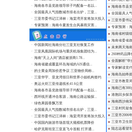
·
海南各市县党政领导班子均配备一名以...
海南各市县
·
全国最具人气指数城市排名出炉，三亚...
全国最具人
·
三亚市委书记江泽林：海棠湾开发将加大投入
三亚市委书
·
专家预测：海南今夏发生台风暴雨灾害...
专家预测：
海南省村级组
海南省委省
·
中国新闻社海南分社三亚支社恢复工作
未来两天海南
·
三亚凤凰国际机场与重庆机场集团结为...
260种药品
·
海南“天上人间”酒店被浙商1.78...
全面解析“华
·
海南省建成覆盖环岛海域的AIS通信...
专家解读党
·
的士黄金周加价惹争议 三亚物价局称...
海南岛始终扼
·
三亚华宇、亚龙湾假日和世界小姐机构签约
三亚市教育局
·
奥运火炬三亚传递线长41.6公里
海南已有30
·
海南各市县党政领导班子均配备一名以...
港胞回乡探亲
·
西环线开通冲击客源，海南公路运输探...
海南西沙南
·
绿色果园香飘万里
三亚村民疑食
·
全国最具人气指数城市排名出炉，三亚...
三亚市200
·
三亚市委书记江泽林：海棠湾开发将加大投入
三亚市卫生部
·
中国国内旅游市场首现大规模机票降价
陆志远看望
·
哈萨克斯坦至三亚直飞今首航 打开通...