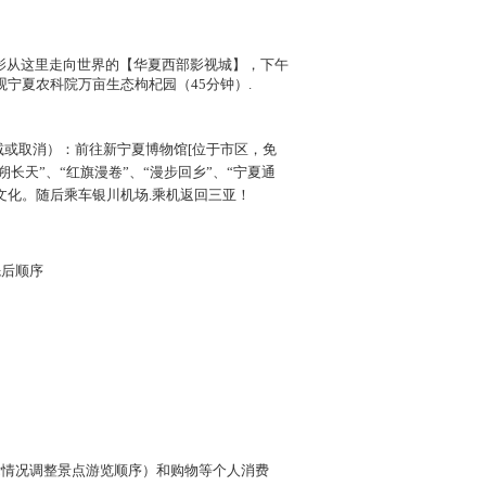
影从这里走向世界的【华夏西部影视城】，下午
宁夏农科院万亩生态枸杞园（45分钟）.
或取消）：前往新宁夏博物馆[位于市区，免
朔长天”、“红旗漫卷”、“漫步回乡”、“宁夏通
文化。随后乘车银川机场.乘机返回三亚！
先后顺序
际情况调整景点游览顺序）和购物等个人消费