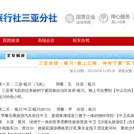
跟团旅游
高端会议
租车自驾
三亚发团：银川“塞上江南、神奇宁夏”双飞4
加入日期：2012/6/28 12:05:56 浏览次数：
第一天：
三亚/银川（飞机） 用餐：无 住宿：银川
三亚乘飞机前往美丽的宁夏回族自治区首府-银川。晚上可自费到【中山北街
银川特色小吃。
第二天：
银川/中卫/银川(BUS) 用餐：早 住宿：银川
早餐后乘旅游汽车前往中卫，参观集佛儒道三教于一体的独特寺院-【中卫高庙
峡、大漠、黄河、绿洲于一体的世界垄断性旅游资源 中卫【沙坡头旅游区】(含
区电瓶车20、滑沙30、骑骆驼漫游腾格里沙漠,乘羊皮筏子漂流黄河80、乘坐