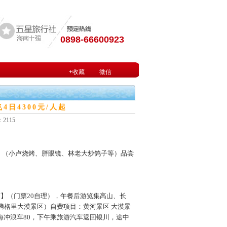
0898-66600923
+收藏
微信
日4300元/人起
2115
】（小卢烧烤、胖眼镜、林老大炒鸽子等）品尝
】（门票20自理），午餐后游览集高山、长
腾格里大漠景区）自费项目：黄河景区 大漠景
沙海冲浪车80，下午乘旅游汽车返回银川，途中