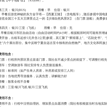
参观【中宁地矿馆】（45分钟）。
第三天：
银川(BUS) 用餐：早 住宿：银川
早餐后游览神秘的东方金字塔—【西夏王陵】（含电瓶车）, 随后参观中国电
游览全国三十五大王牌景点之一的【沙湖自然风景区】（含门票 游船）,免费参观
第四天：
银川/三亚（飞机） 用餐：早 住宿：无
早餐后银川市区自由活动（自由活动时间约4小时，根据航班时间可能有所增减
费开放，出租车起价5元并含2公里]参观，其汇聚了“辉煌塞上”、“石刻史书”、“
史”六个展出部分。集中反映宁夏自远古至今独有的自然物产、地方文化和民族
费用包含：
门票：行程所列景区景点首道门票，我社在不减少景点的前提下，可调整行程
用车：空调旅游车 我社安排专人负责接送服务。
住宿：标准间（如产生单人房差，补房差或安排三人间）
导游：当地优秀导游服务，认真负责，讲解能力好
用餐：散客全程不含餐
机票：三亚/银川飞机 银川/三亚飞机
费用不含：
费用不含：行程中注明自理的、增加景点自愿消费（我社有权根据当时当地实