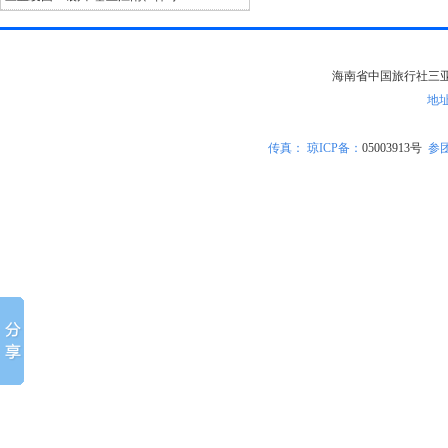
海南省中国旅行社三亚分社版
地
传真：
琼ICP备
：
05003913号
参团