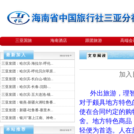
三亚国旅
海南酒店
跟团旅游
高端会
最新加入
·
三亚发团：哈尔滨-海拉尔-呼伦...
·
三亚发团：哈尔滨-呼伦贝尔草原...
加入日
·
三亚发团：哈尔滨-长白山-镜泊...
·
三亚发团：哈尔滨-长春-沈阳-...
外出旅游，理智
·
三亚发团：哈尔滨-五大连池-镜...
对于颇具地方特色
·
三亚发团：银燕-新疆火洲吐鲁番...
·
三亚发团：新疆-吐鲁番-塞里木...
使在合同约定的购
·
三亚发团：银川“塞上江南、神奇...
舍。地方特色商品
轻便为首选。人在
本站推荐