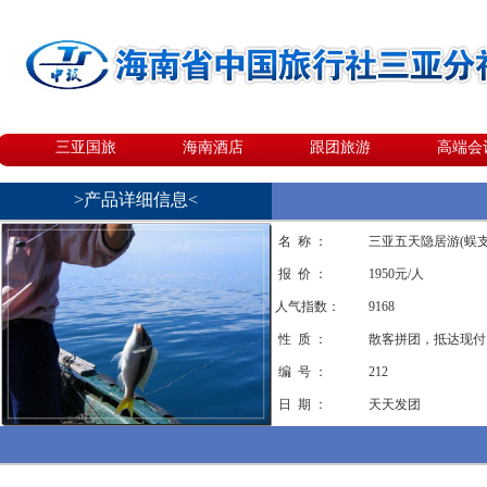
三亚国旅
海南酒店
跟团旅游
高端会
>产品详细信息<
名 称 ：
三亚五天隐居游(蜈支
报 价 ：
1950元/人
人气指数：
9168
性 质 ：
散客拼团，抵达现付
编 号 ：
212
日 期 ：
天天发团