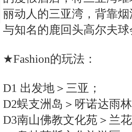
丽动人的三亚湾，背靠烟
与知名的鹿回头高尔夫球
★Fashion的玩法：
D1 出发地＞三亚；
D2蜈支洲岛＞呀诺达雨
D3南山佛教文化苑＞兰